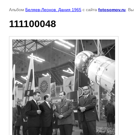
Альбом
Беляев-Леонов. Дания 1965
с сайта
fotosomov.ru
. Вы
111100048