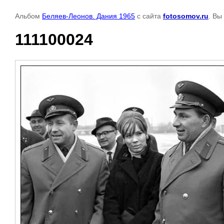
Альбом
Беляев-Леонов. Дания 1965
с сайта
fotosomov.ru
. Вы
111100024