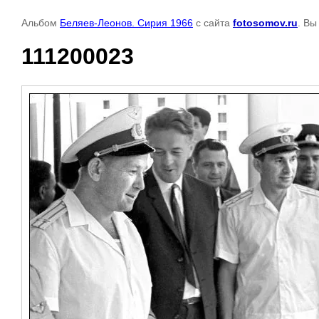
Альбом
Беляев-Леонов. Сирия 1966
с сайта
fotosomov.ru
. Вы
111200023