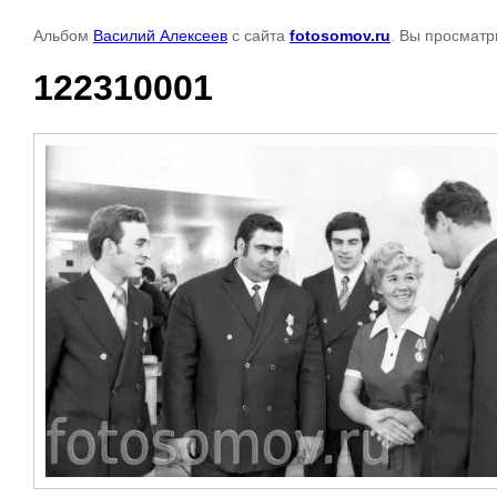
Альбом
Василий Алексеев
с сайта
fotosomov.ru
. Вы просматр
122310001