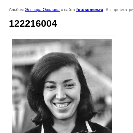
Альбом
Эльвира Озолина
с сайта
fotosomov.ru
. Вы просматр
122216004