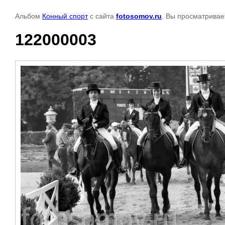
Альбом
Конный спорт
с сайта
fotosomov.ru
. Вы просматривае
122000003