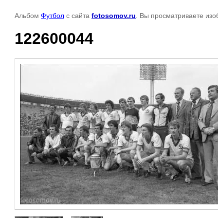
Альбом
Футбол
с сайта
fotosomov.ru
. Вы просматриваете изо
122600044